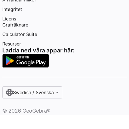
Integritet
Licens
Grafräknare
Calculator Suite
Resurser
Ladda ned våra appar här:
Swedish / Svenska‎
©
2026
GeoGebra®