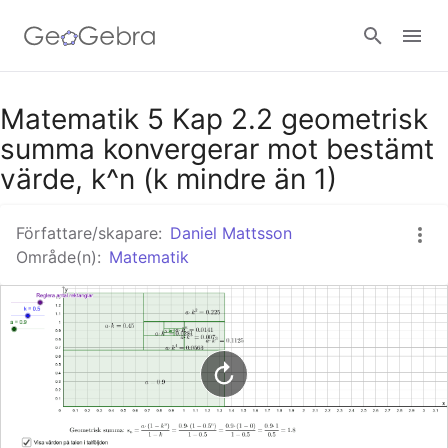
Google Classroom - Interaktiva lektioner
Matematik 5 Kap 2.2 geometrisk
summa konvergerar mot bestämt
värde, k^n (k mindre än 1)
GeoGebra Classroom - Interaktiva lektioner
Författare/skapare:
Daniel Mattsson
Område(n):
Matematik
Logga in