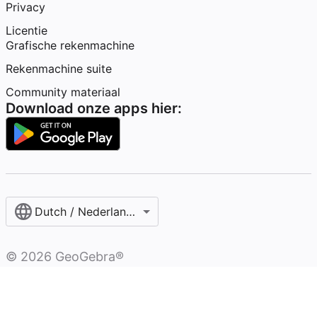
Privacy
Licentie
Grafische rekenmachine
Rekenmachine suite
Community materiaal
Download onze apps hier:
Dutch / Nederlands‎ (België)‎
©
2026
GeoGebra®