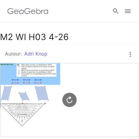
Google Classroom
M2 WI H03 4-26
Auteur:
Adri Knop
GeoGebra Klaslokaal
Aanmelden