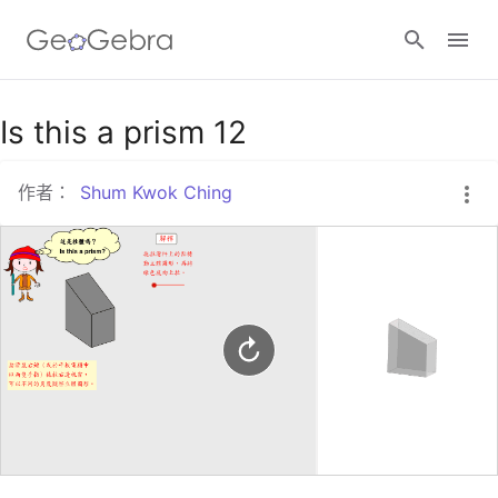
Google Classroom
Is this a prism 12
作者：
Shum Kwok Ching
GeoGebra Classroom
登入