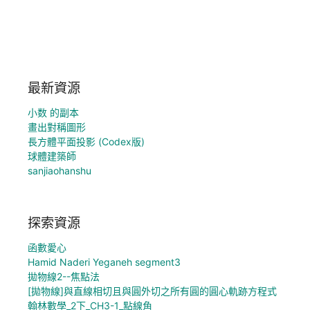
最新資源
小数 的副本
畫出對稱圖形
長方體平面投影 (Codex版)
球體建築師
sanjiaohanshu
探索資源
函數愛心
Hamid Naderi Yeganeh segment3
拋物線2--焦點法
[拋物線]與直線相切且與圓外切之所有圓的圓心軌跡方程式
翰林數學_2下_CH3-1_點線角