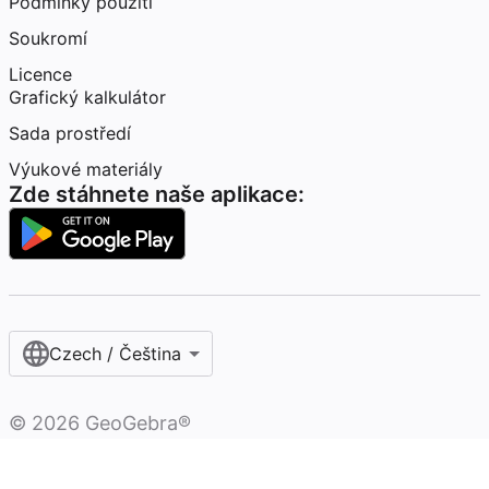
Podmínky použití
Soukromí
Licence
Grafický kalkulátor
Sada prostředí
Výukové materiály
Zde stáhnete naše aplikace:
Czech / Čeština‎
©
2026
GeoGebra®