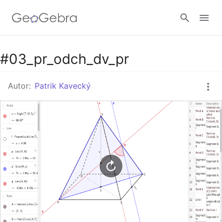
Google Classroom
#03_pr_odch_dv_pr
Autor:
Patrik Kavecký
GeoGebra Třída
Přihlásit