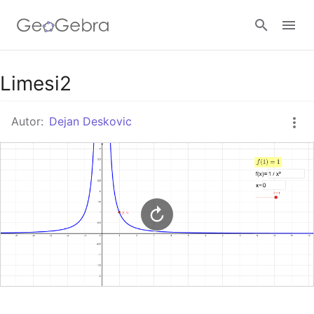
Google Classroom
Limesi2
Autor:
Dejan Deskovic
GeoGebra Razred
Prijavi se