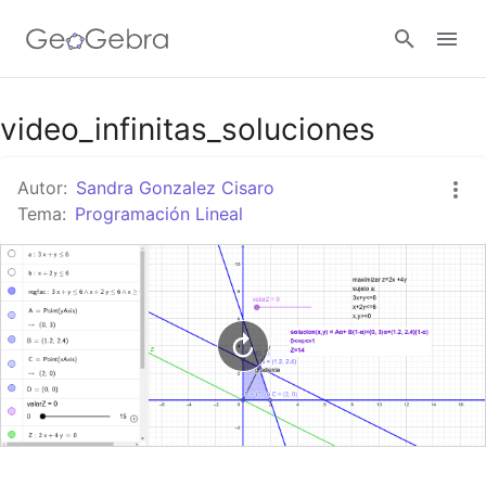
Google Classroom
video_infinitas_soluciones
Autor:
Sandra Gonzalez Cisaro
GeoGebra Classroom
Tema:
Programación Lineal
Abrir sesión