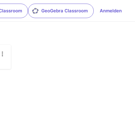
Classroom
GeoGebra Classroom
Anmelden