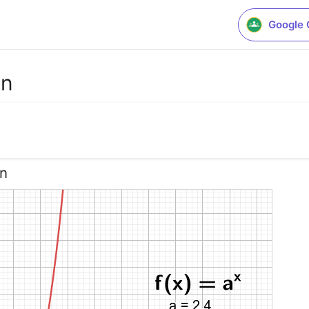
Google 
on
on