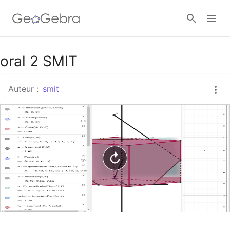
Google Classroom
oral 2 SMIT
Auteur :
smit
Classe GeoGebra
Se connecter