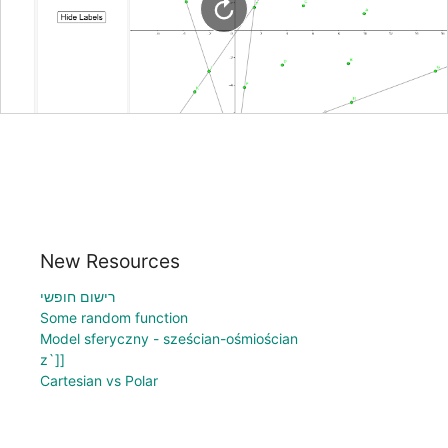
New Resources
רישום חופשי
Some random function
Model sferyczny - sześcian-ośmiościan
z`]]
Cartesian vs Polar