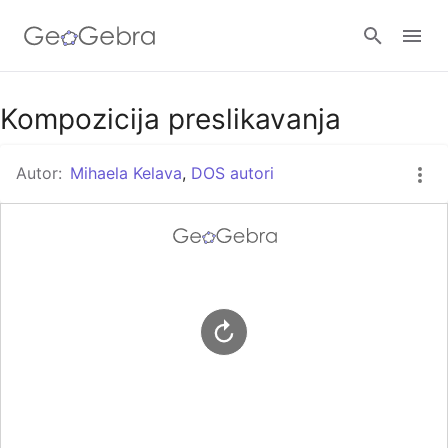
Google Classroom
Kompozicija preslikavanja
Autor:
Mihaela Kelava
,
DOS autori
GeoGebra Razred
Prijavi se