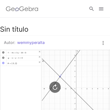
Google Classroom
Sin título
Autor:
wemmyperalta
GeoGebra Classroom
Abrir sesión