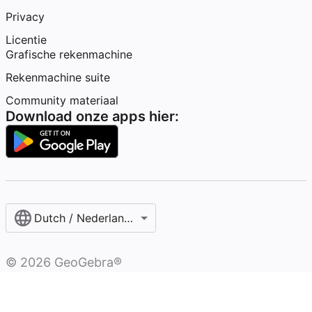
Privacy
Licentie
Grafische rekenmachine
Rekenmachine suite
Community materiaal
Download onze apps hier:
Dutch / Nederlands‎ (België)‎
©
2026
GeoGebra®