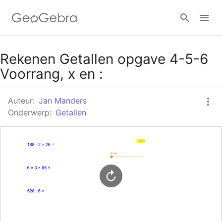
Google Classroom
Rekenen Getallen opgave 4-5-6
Voorrang, x en :
GeoGebra Klaslokaal
Auteur:
Jan Manders
Onderwerp:
Getallen
Aanmelden