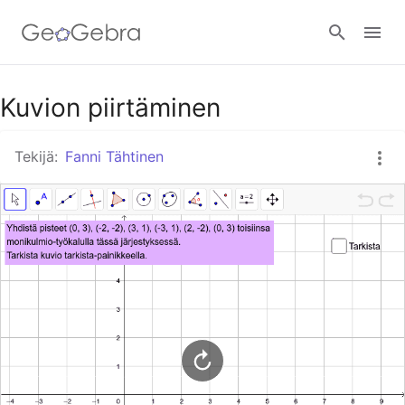
Google Classroom
Kuvion piirtäminen
Tekijä:
Fanni Tähtinen
GeoGebra Classroom
Kirjaudu