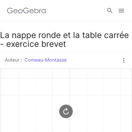
Google Classroom
La nappe ronde et la table carrée
- exercice brevet
Classe GeoGebra
Auteur :
Comeau-Montasse
Se connecter