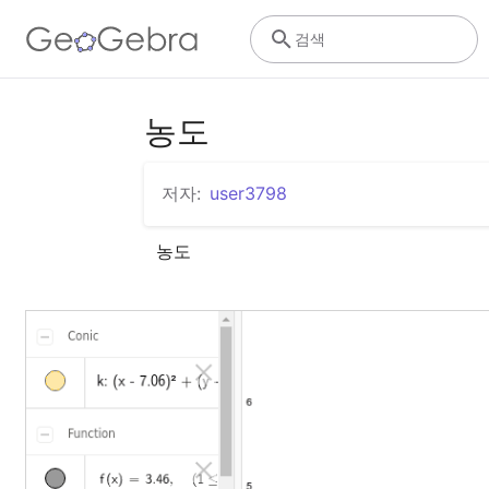
검색
농도
저자:
user3798
농도