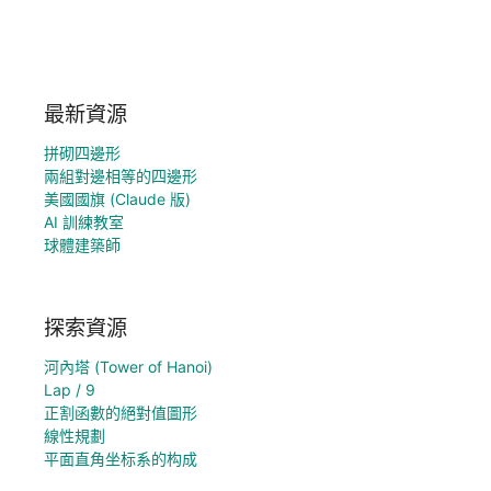
最新資源
拼砌四邊形
兩組對邊相等的四邊形
美國國旗 (Claude 版)
AI 訓練教室
球體建築師
探索資源
河內塔 (Tower of Hanoi)
Lap / 9
正割函數的絕對值圖形
線性規劃
平面直角坐标系的构成