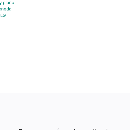
 y plano
laneda
ALG