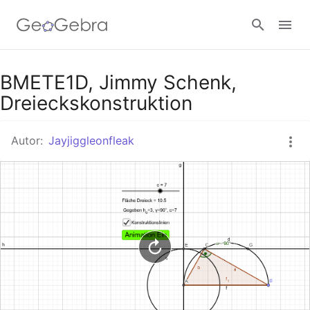
Google Classroom
BMETE1D, Jimmy Schenk,
Dreieckskonstruktion
GeoGebra Classroom
Autor:
Jayjiggleonfleak
Anmelden