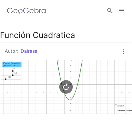
Google Classroom
Función Cuadratica
Autor:
Dalrasa
GeoGebra Classroom
Abrir sesión