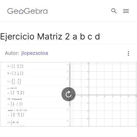
Google Classroom
Ejercicio Matriz 2 a b c d
Autor:
jlopezsoloa
GeoGebra Classroom
Abrir sesión