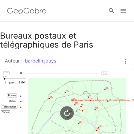
Google Classroom
Bureaux postaux et
télégraphiques de Paris
Classe GeoGebra
Auteur :
barbelin.jouys
Se connecter