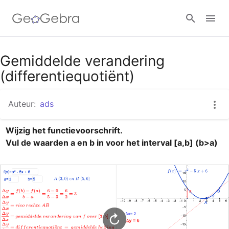
Google Classroom
Gemiddelde verandering
(differentiequotiënt)
GeoGebra Klaslokaal
Auteur:
ads
Wijzig het functievoorschrift.

Aanmelden
Vul de waarden a en b in voor het interval [a,b] (b>a)