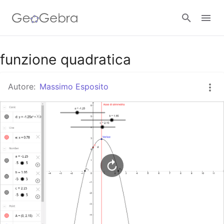
Google Classroom
funzione quadratica
Autore:
Massimo Esposito
GeoGebra Classroom
Accedi