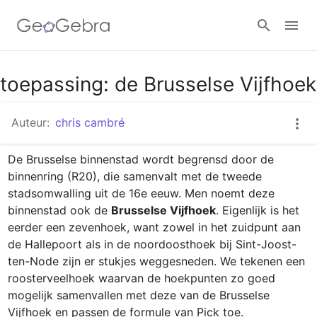
Google Classroom
toepassing: de Brusselse Vijfhoek
Auteur:
chris cambré
GeoGebra Klaslokaal
De Brusselse binnenstad wordt begrensd door de 
binnenring (R20), die samenvalt met de tweede 
Aanmelden
stadsomwalling uit de 16e eeuw. Men noemt deze 
binnenstad ook de 
Brusselse Vijfhoek
. Eigenlijk is het 
eerder een zevenhoek, want zowel in het zuidpunt aan 
de Hallepoort als in de noordoosthoek bij Sint-Joost-
ten-Node zijn er stukjes weggesneden. We tekenen een 
roosterveelhoek waarvan de hoekpunten zo goed 
mogelijk samenvallen met deze van de Brusselse 
Vijfhoek en passen de formule van Pick toe.