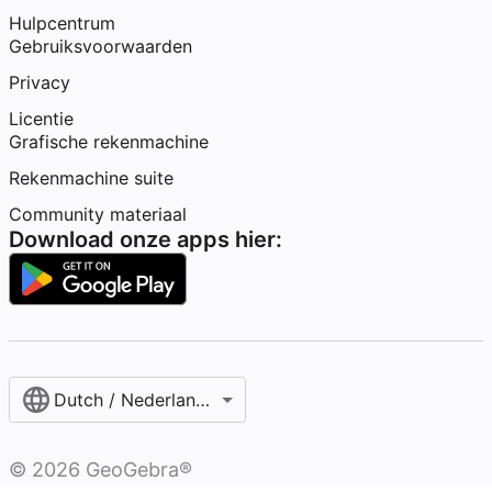
Hulpcentrum
Gebruiksvoorwaarden
Privacy
Licentie
Grafische rekenmachine
Rekenmachine suite
Community materiaal
Download onze apps hier:
Dutch / Nederlands‎ (België)‎
©
2026
GeoGebra®