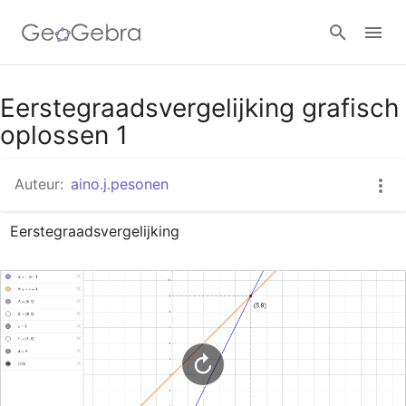
Google Classroom
Eerstegraadsvergelijking grafisch
oplossen 1
GeoGebra Klaslokaal
Auteur:
aino.j.pesonen
Eerstegraadsvergelijking
Aanmelden