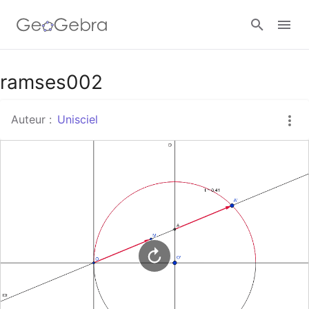
Google Classroom
ramses002
Auteur :
Unisciel
Classe GeoGebra
Se connecter