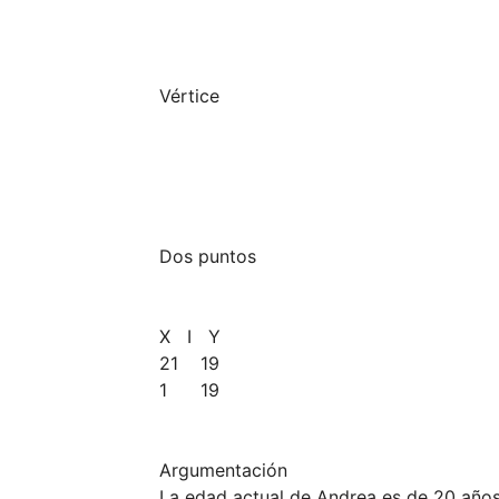
Vértice

Dos puntos 

X   I   Y

21    19    
1      19    
Argumentación

La edad actual de Andrea es de 20 años 