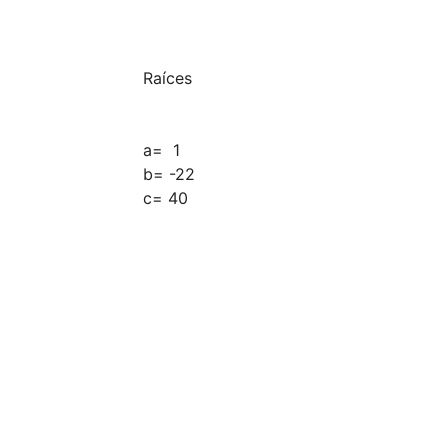
Raíces

a=  1

b= -22

c= 40
