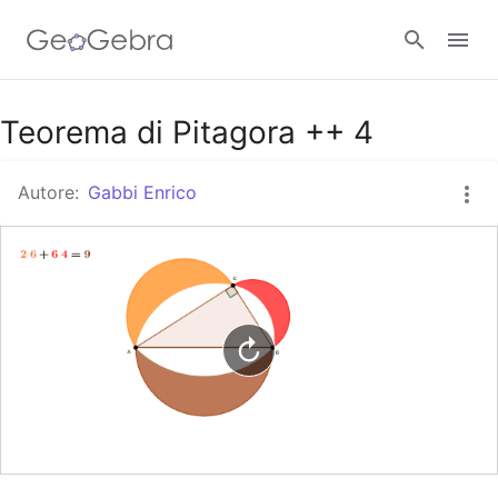
Google Classroom
Teorema di Pitagora ++ 4
Autore:
Gabbi Enrico
GeoGebra Classroom
Accedi