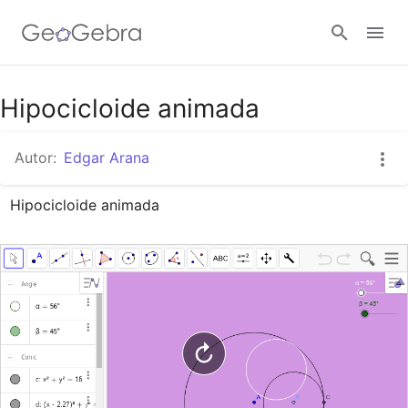
Google Classroom
Hipocicloide animada
Autor:
Edgar Arana
GeoGebra Classroom
Hipocicloide animada
Abrir sesión