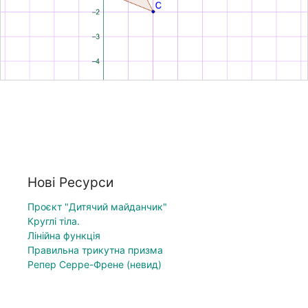
Нові Ресурси
Проєкт "Дитячий майданчик"
Круглі тіла.
Лінійна функція
Правильна трикутна призма
Репер Серре-Френе (невид)