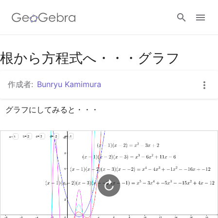
Googleクラスルーム
根から方程式へ・・・グラフ
作成者:
Bunryu Kamimura
GeoGebra Classroom
グラフにしてみると・・・
ログイン