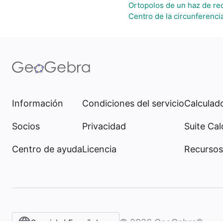
Ortopolos de un haz de re
Centro de la circunferenci
Información
Condiciones del servicio
Calculado
Socios
Privacidad
Suite Cal
Centro de ayuda
Licencia
Recursos
©
2026
GeoGebra®
Spanish / Español (internacional)