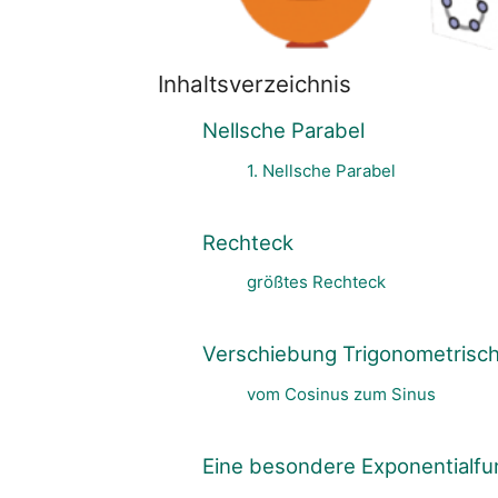
Ortskurve der Tiefpunkte
3D Geometrie
Inhaltsverzeichnis
optimales Papierfalten
Nellsche Parabel
1. Nellsche Parabel
Rechteck
größtes Rechteck
Verschiebung Trigonometrisch
vom Cosinus zum Sinus
Eine besondere Exponentialfu