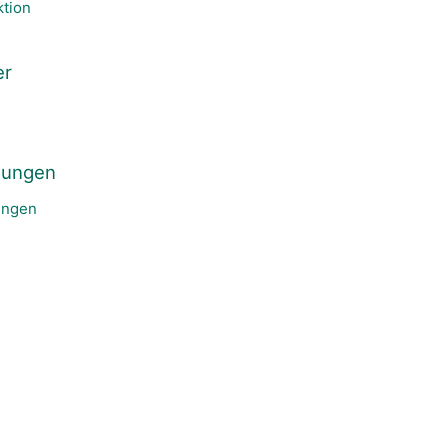
ktion
er
chungen
ungen