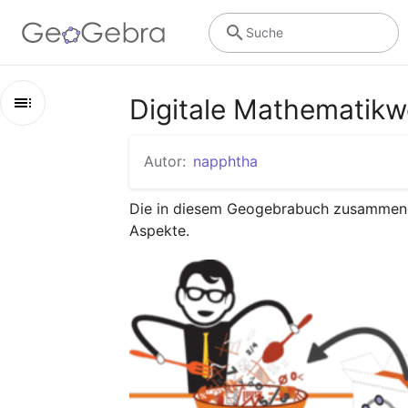
Suche
Digitale Mathematik
Kapitel
Autor:
napphtha
Digitale Mathematikwerkzeuge
Die in diesem Geogebrabuch zusammenges
Nellsche Parabel
Aspekte.
Rechteck
Verschiebung Trigonometrischer Funktionen
Eine besondere Exponentialfunktion
Weierstras´sches Termmonster
Aufstellen von Funktionsgleichungen