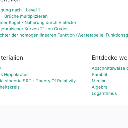
igung nach - Level 1
- Brüche multiplizieren
iner Kugel - Näherung durch Vielecke
lgebraischer Kurven 2ⁿ-ten Grades
ichter der homogen linearen Funktion (Wertetabelle, Funktions
erialien
Entdecke we
D
Abschnittsweise d
s Hippokrates
Parabel
itätstheorie SRT - Theory Of Relativity
Median
heitskreis
Algebra
Logarithmus