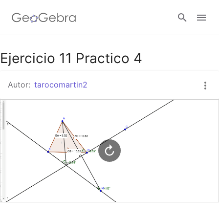
Google Classroom
Ejercicio 11 Practico 4
Autor:
tarocomartin2
GeoGebra Classroom
Abrir sesión