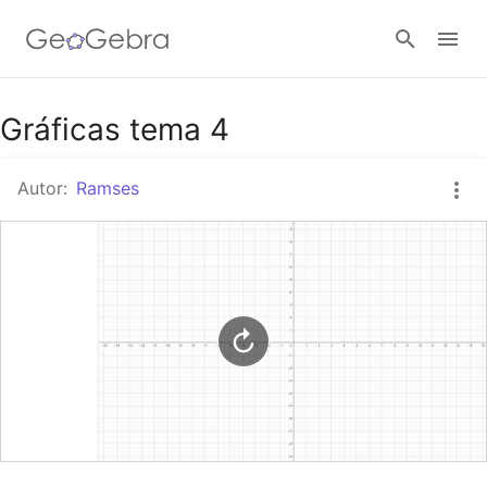
Google Classroom
Gráficas tema 4
Autor:
Ramses
GeoGebra Classroom
Abrir sesión