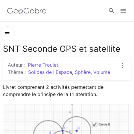
Google Classroom
SNT Seconde GPS et satellite
Contenu
Classe GeoGebra
SNT Seconde GPS et satellite
Auteur :
Pierre Troulet
Trilatération dans un plan
Thème :
Solides de l'Espace
,
Sphère
,
Volume
Se connecter
Trilatération dans l'espace
Livret comprenant 2 activités permettant de 
comprendre le principe de la trilatération.