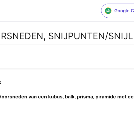
Google C
RSNEDEN, SNIJPUNTEN/SNIJL
EN
 

ide
oorsneden van een kubus, balk, prisma, piramide met een s
ing 1
3