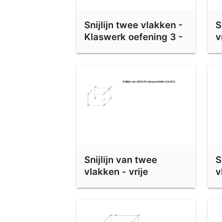
Doorsnede Balk 2
Snijlijn twee vlakken -
S
Balk 3
Klaswerk oefening 3 -
v
kubus 3
4
Doorsnede Balk 4
Doorsnede Piramide 4
Doorsnede Prisma 1
Prisma 2
Doorsnede Prisma 3
Prisma 4
Snijlijn van twee
S
Prisma 5
vlakken - vrije
v
oefening 4
o
Prisma 6
Prisma 7