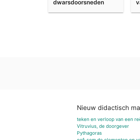
dwarsdoorsneden
v
Nieuw didactisch ma
teken en verloop van een reë
Vitruvius, de doorgever
Pythagoras
oef: som de elementen op v