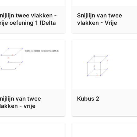
nijlijn twee vlakken -
Snijlijn van twee
rije oefening 1 (Delta
vlakken - Vrije
B)
oefening 2
nijlijn van twee
Kubus 2
lakken - vrije
efening 5