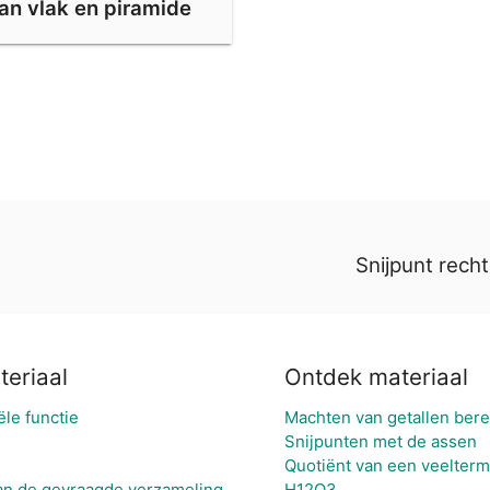
an vlak en piramide
Snijpunt rech
teriaal
Ontdek materiaal
le functie
Machten van getallen ber
Snijpunten met de assen
Quotiënt van een veelter
an de gevraagde verzameling
H12O3