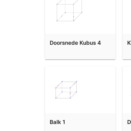
Piramide 1
Piramide 2
Piramide 3
Piramide 5
Doorsnede Kubus 4
K
Doorsnede Piramide 6
Piramide 7
Doorsnede piramide met vlak (P,Q,R)
Doorsnede Piramide met vlak: Delta 4A-Oefening 37
Tekenen van dwarsdoorsneden
mogelijke doorsneden van vlak en piramide
Balk 1
D