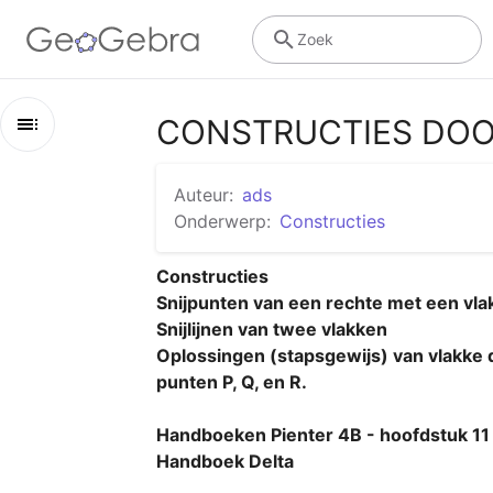
Zoek
CONSTRUCTIES DOO
Overzicht
Auteur:
ads
CONSTRUCTIES DOORSNEDEN, SNIJPUNTEN/SNIJLIJN
Onderwerp:
Constructies
Snijpunt rechte PQ met grondvlak van kubus
Constructies 

Snijpunten van een rechte met een vlak
Snijpunt van rechte PK met het grondvlak van piram
Snijlijnen van twee vlakken

Snijlijn twee vlakken - kubus 4 - klaswerk oefening 2
Oplossingen (stapsgewijs) van vlakke d
punten P, Q, en R.

Snijlijn van twee vlakken - Prisma 4 - Klaswerk oefen
Handboeken Pienter 4B - hoofdstuk 11

Snijlijn twee vlakken - Klaswerk oefening 3 - kubus 
Handboek Delta
Snijlijn twee vlakken - vrije oefening 1 (Delta 4B)