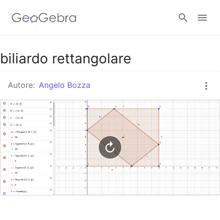
Google Classroom
biliardo rettangolare
Autore:
Angelo Bozza
GeoGebra Classroom
Accedi