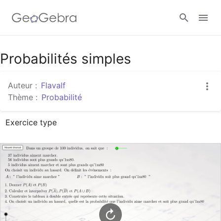
Google Classroom
Probabilités simples
Auteur :
Flavalf
Classe GeoGebra
Thème :
Probabilité
Exercice type
Se connecter