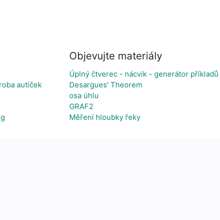
Objevujte materiály
Úplný čtverec - nácvik - generátor příkladů
roba autíček
Desargues' Theorem
osa úhlu
GRAF2
ng
Měření hloubky řeky