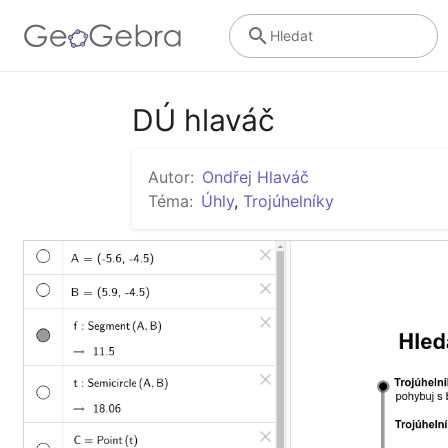
Hledat
DÚ hlaváč
Autor:
Ondřej Hlaváč
Téma:
Úhly
,
Trojúhelníky