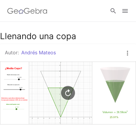
Google Classroom
Llenando una copa
Autor:
Andrés Mateos
GeoGebra Classroom
Abrir sesión