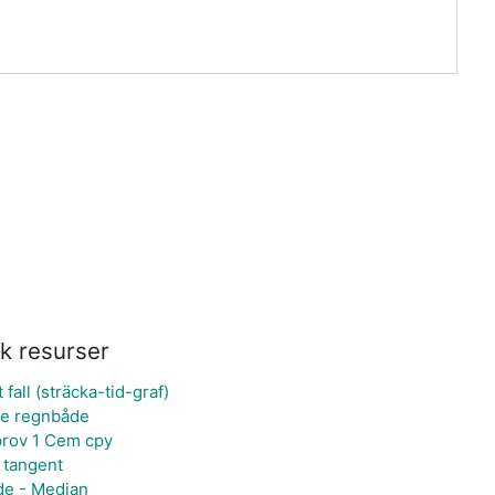
k resurser
t fall (sträcka-tid-graf)
se regnbåde
prov 1 Cem cpy
l tangent
de - Median