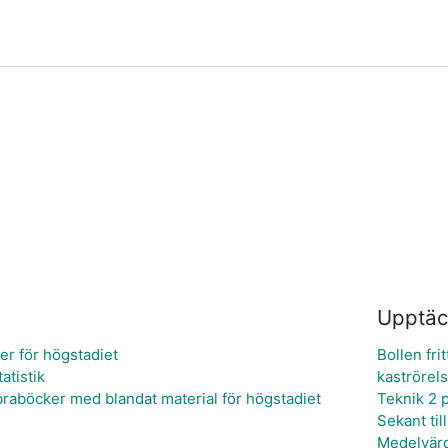
Upptäc
eter för högstadiet
Bollen frit
atistik
kaströrel
aböcker med blandat material för högstadiet
Teknik 2 
Sekant til
Medelvär