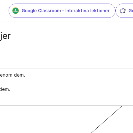
Google Classroom - Interaktiva lektioner
G
jer
igenom dem.

 dem.