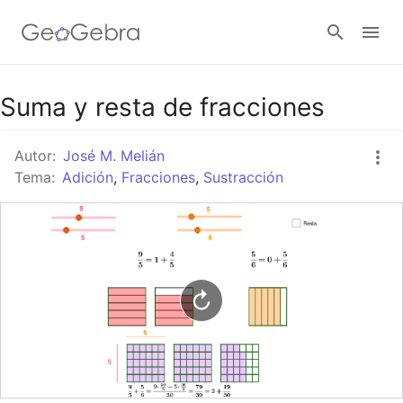
Google Classroom
Suma y resta de fracciones
Autor:
José M. Melián
GeoGebra Classroom
Tema:
Adición
,
Fracciones
,
Sustracción
Abrir sesión