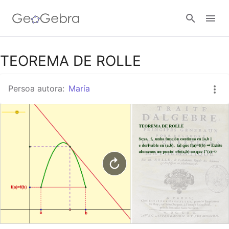
Título para compartir en Google Classroom
TEOREMA DE ROLLE
Persoa autora:
María
Aula GeoGebra
Conectar