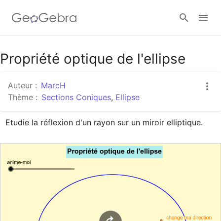
Google Classroom
Propriété optique de l'ellipse
Auteur :
MarcH
Classe GeoGebra
Thème :
Sections Coniques
,
Ellipse
Etudie la réflexion d'un rayon sur un miroir elliptique.
Se connecter