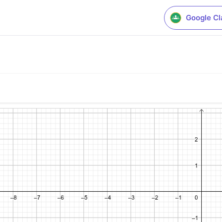
Google C