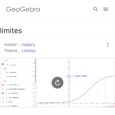
Google Classroom
limites
Auteur :
rissjary
Classe GeoGebra
Thème :
Limites
Se connecter