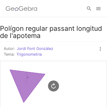
Google Classroom
Polígon regular passant longitud
de l'apotema
Aula GeoGebra
Autor:
Jordi Font Gonzàlez
Tema:
Trigonometria
Valideu-vos