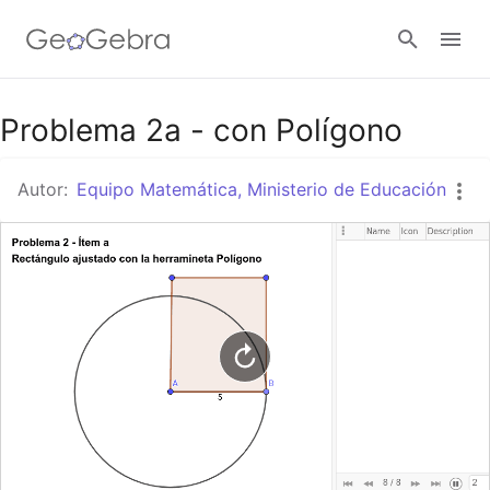
Google Classroom
Problema 2a - con Polígono
Autor:
Equipo Matemática, Ministerio de Educación
GeoGebra Classroom
Abrir sesión