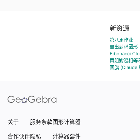
新资源
第八周作业
畫出對稱圖形
Fibonacci Clo
兩組對邊相等
國旗 (Claude 
关于
服务条款
图形计算器
合作伙伴
隐私
计算器套件